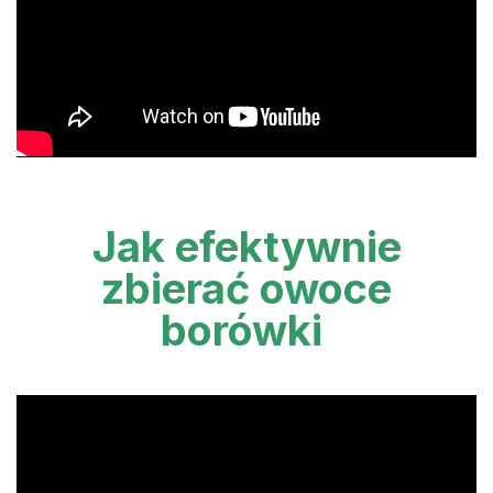
Jak efektywnie
zbierać owoce
borówki