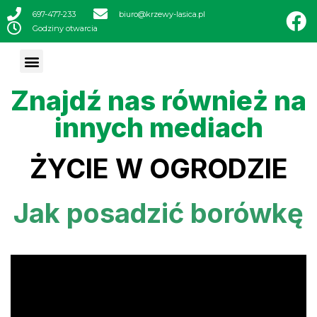
697-477-233
biuro@krzewy-lasica.pl
Godziny otwarcia
Znajdź nas również na
innych mediach
ŻYCIE W OGRODZIE
Jak posadzić borówkę